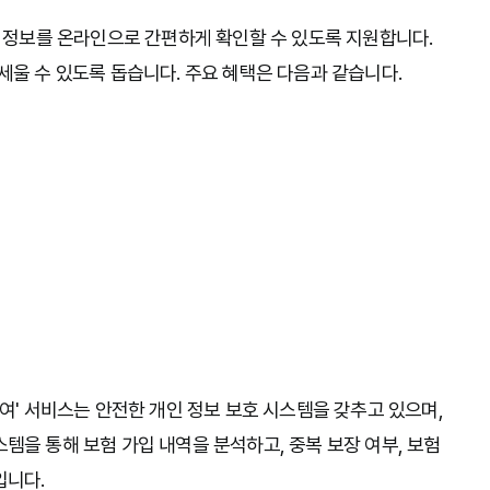
험 정보를 온라인으로 간편하게 확인할 수 있도록 지원합니다.
세울 수 있도록 돕습니다. 주요 혜택은 다음과 같습니다.
여' 서비스는 안전한 개인 정보 보호 시스템을 갖추고 있으며,
템을 통해 보험 가입 내역을 분석하고, 중복 보장 여부, 보험
입니다.