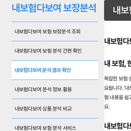
내보험다보여 보장분석
내보
내보험다보여 보험 보장분석 조회
내보험다보
내보험다보여 보험 분석 간편 확인
내 보험,
내보험다보여 분석 결과 확인
복잡한 보험 
요됩니다. '
내보험다보여 분석 정보 활용
험 내용을 쉽
요.
내보험다보여 상품 분석 비교
내보험다보
내보험다보여 보험 분석 서비스