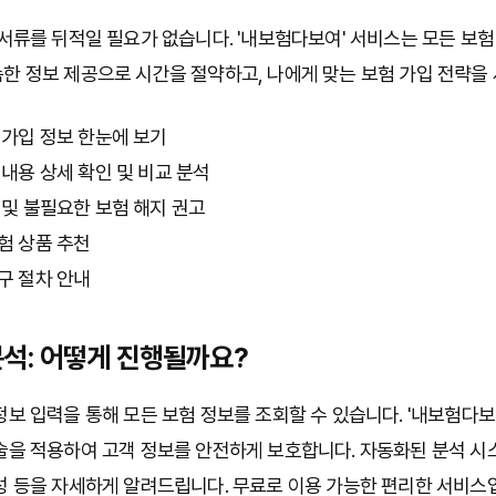
 서류를 뒤적일 필요가 없습니다. '내보험다보여' 서비스는 모든 보
한 정보 제공으로 시간을 절약하고, 나에게 맞는 보험 가입 전략을 
 가입 정보 한눈에 보기
 내용 상세 확인 및 비교 분석
 및 불필요한 보험 해지 권고
험 상품 추천
구 절차 안내
분석: 어떻게 진행될까요?
정보 입력을 통해 모든 보험 정보를 조회할 수 있습니다. '내보험다보
술을 적용하여 고객 정보를 안전하게 보호합니다. 자동화된 분석 시스
성 등을 자세하게 알려드립니다. 무료로 이용 가능한 편리한 서비스