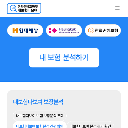
내 보험 분석하기
내보험다보여 보장분석
내보험다보여 보험 보장분석 조회
내보험다보여 보험 분석 간편 확인
내보험다보여 분석 결과 확인