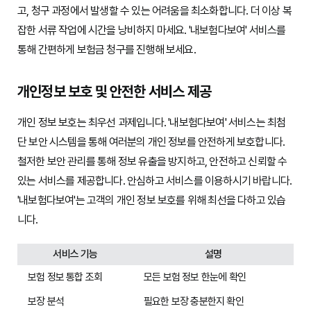
고, 청구 과정에서 발생할 수 있는 어려움을 최소화합니다. 더 이상 복
잡한 서류 작업에 시간을 낭비하지 마세요. '내보험다보여' 서비스를
통해 간편하게 보험금 청구를 진행해 보세요.
개인정보 보호 및 안전한 서비스 제공
개인 정보 보호는 최우선 과제입니다. '내보험다보여' 서비스는 최첨
단 보안 시스템을 통해 여러분의 개인 정보를 안전하게 보호합니다.
철저한 보안 관리를 통해 정보 유출을 방지하고, 안전하고 신뢰할 수
있는 서비스를 제공합니다. 안심하고 서비스를 이용하시기 바랍니다.
'내보험다보여'는 고객의 개인 정보 보호를 위해 최선을 다하고 있습
니다.
서비스 기능
설명
보험 정보 통합 조회
모든 보험 정보 한눈에 확인
보장 분석
필요한 보장 충분한지 확인